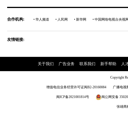
合作机构:
• 华人频道
• 人民网
• 新华网
• 中国网络电视台央视
友情链接:
关于我们
|
广告业务
|
联系我们
|
新手帮助
|
人
Copyright
增值电信业务经营许可证闽B2-20160084
广播电视制
闽ICP备2021001814号
闽公网安备 350203
张雄商